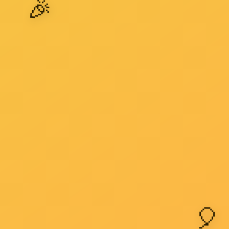
商务车龙8-long8·(国际)唯一官方网站
联系龙8-long8·(国际)唯一官方网站
电话号码：
021-69893008
手机号码：
13122570965
手机号码：
13040634556
地址：
上海市嘉定区曹安公路威隆大厦1718号609室
相关报道
您的位置：
龙8long8
>>
相关报道