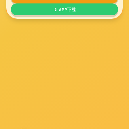
奔驰凌特
大巴
大巴龙8-long8·(国际)唯一官方网站