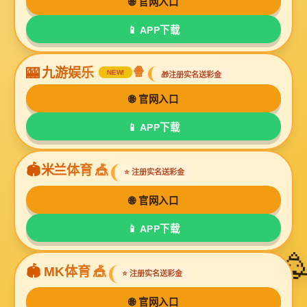
轿车龙8-long8·(国际)唯一官方网站
商务车龙8-long8·(国际)唯一官方网站